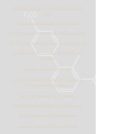
L'enclave italienne de Campione d’Italia en
Suisse
L'enclave espagnale de Llivia en France
La ville-enclave espagnole de Melilla au Maroc
La ville-enclave espagnole de Ceuta au Maroc
La ville-enclave britannique de Gibraltar en
Espagne
L'exclave russe de Kaliningrad
L'enclave omanaise de Madha et la contre-
enclave émiratie de Nahwa
L'exclave omanaise du Musandam
L'exclave
azerbaïdjanaise du
Nakhitchevan
L'exclave brunéienne de Temburong
L'
exclave timoraise d'Oecussi-Ambeno