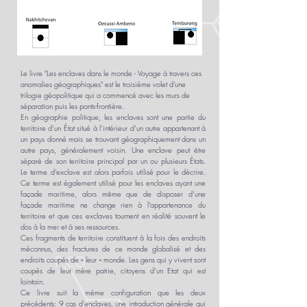
Le livre
"Les
e
nclaves dans le monde - Voyage à travers ces
anomalies géographiques"
e
st le troisième volet d'une
tr
ilogie géopolitique qui a commencé avec les murs de
sé
paration puis les ponts-frontière
.
En géographie politique, les enclaves sont une partie du
territoire d’un État situé à l’intérieur d’un autre appartenant à
un pays donné mais se trouvant géographiquement dans un
autre pays, généralement voisin. Une enclave peut être
séparé de son territoire principal par un ou plusieurs États.
Le terme d’exclave est alors parfois utilisé pour le décrire.
Ce terme est également utilisé pour les enclaves ayant une
façade maritime, alors même que de disposer d’une
façade maritime ne change rien à l’appartenance du
territoire et que ces exclaves tournent en réalité souvent le
dos à la mer et à ses ressources.
Ces fragments de territoire constituent à la fois des endroits
méconnus, des fractures de ce monde globalisé et des
endroits coupés de « leur » monde. Les gens qui y vivent sont
coupés de leur mère patrie, citoyens d’un Etat qui est
lointain.
Ce livre suit la même configuration que les deux
précédents: 9 cas d'enclaves, une introduction générale qui