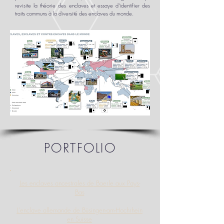
revisite la théorie des enclaves et essaye d'identifier des
traits communs à la diversité des enclaves du monde.
PORTFOLIO
Les enclaves
ancestrales de
Baerle aux Pays-
Bas
L'enclave allemande de Büsingen-am-Hochrhein
en Suisse