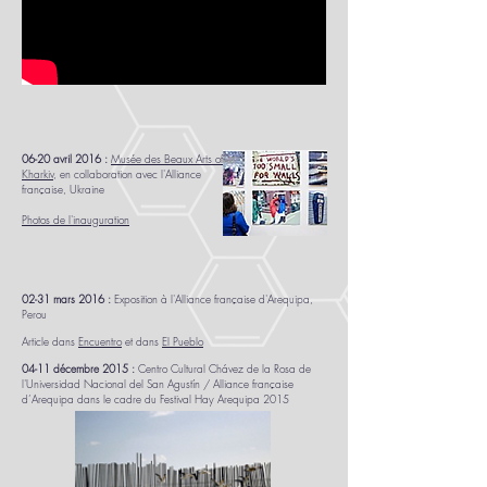
06-20 avril 2016 :
Musée des Beaux Arts of
Kharkiv
, en collaboration avec l'Alliance
française, Ukraine
Photos de l'inauguration
02-31 mars 2016 :
Exposition à l'Alliance française d'Arequipa,
Perou
Article dans
Encuentro
et dans
El Pueblo
04-11 décembre 2015 :
Centro Cultural Chávez de la Rosa de
l'Universidad Nacional del San Agustín / Alliance française
d’Arequipa dans le cadre du Festival Hay Arequipa 2015