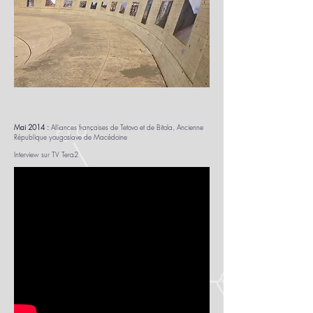
Mai 2014 :
Alliances françaises de Tetovo et de Bitola, Ancienne
République yougoslave de Macédoine
Interview sur
TV Tera2