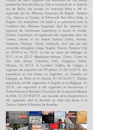
pendant les festivités liées au 20e anniversaire de la chute du
mur de Berlin; une tournée en Amérique latine a été co-
organisée par les Alliances françaises de Bogota, Panama
City, Mexico et Tijuana, et l'Université Red Alma Mater à
Bogota. Ces expositions ont mené à un partenariat avec la
Fondation des Alliances françaises dont les antennes ont
organisé de nombreuses expositions à travers le monde.
D'autres expositions ont également été organisées dans les
Centres culturels et les Instituts français (Sofia, Amman,
Mayence, Niamey, Vienne, Innsbruck), ainsi que par des
universités étrangères (Liège, Bogota, Pereira, Panama City)
en 2009 et en 2010. La liste ne cesse de s'allonger en
2011 et en 2012: République tchèque, Grèce, Corée du
Sud, Inde, Kenya, Colombie, Haïti, Singapour, Dubaï,
Ethiopie. En 2013, la Founders’ Gallery de Calgary a
organisé une exposition de 90 photos. En
2014-2015
, des
expositions se sont tenues en Argentine, au Canada, en
Espagne, au Pérou et en Ukraine. En
2016-2017
, d'autres
expositions ont été organisées à Zagreb et en Belgique. En
2018, une exposition a été organisée en février-mars à
l'Institut français à Bamako à l'occasion de la semaine littéraire
du Mali. En
2018-2019
, une nouvelle série d'expositions a
été organisée, dont la dernière en date s'est tenue à la
Galerie Huberty & Breynes de Bruxelles.