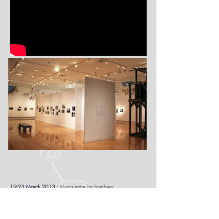
19-23 March 2013 :
Muros entre los hombres
« Semana Cultural Vizcaya », Université de Mexicali, Baja
California, Mexique