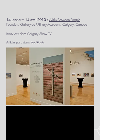
14 janvier – 14 avril 2013 :
Walls Between People
Founders' Gallery au Military Museums, Calgary, Canada
Interview dans Calgary Shaw TV
Article paru dans
BeatRoute
,