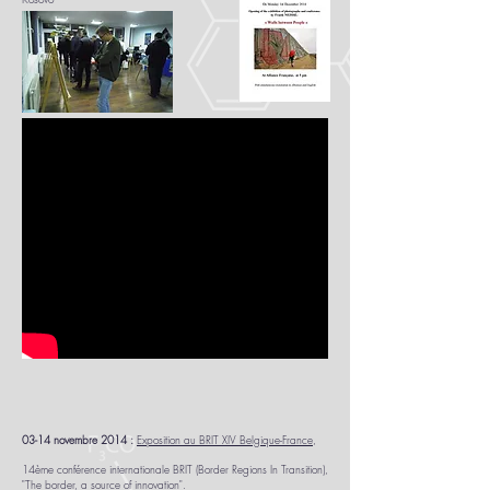
03-14 novembre 2014 :
Exposition au BRIT XIV Belgique-France
,
14ème conférence internationale BRIT (Border Regions In Transition),
"The border, a source of innovation".