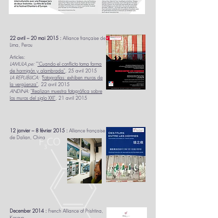
22 avril – 20 mai 2015 :
Alliance française de
Lima, Perou
Articles:
LAMULA.pe:
"
"Cuando el conflicto toma forma
de hormigón y alambrada"
, 25 avril 2015
LA REPUBLICA: "
Fotografías: exhiben muros de
la vergüenza"
, 22 avril 2015
ANDINA:
"Realizan muestra fotográfica sobre
los muros del siglo XXI"
, 21 avril 2015
12 janvier – 8 février 2015 :
Alliance française
de Dalian, China
December 2014 :
French Alliance of Prishtina,
Kosovo